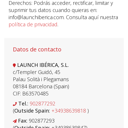
Derechos: Podrás acceder, rectificar, limitar y
suprimir tus datos cuando quieras en:
info@launchiberica.com. Consulta aquí nuestra
política de privacidad
.
Datos de contacto
LAUNCH IBÉRICA, S.L.
c/Templer Guidó, 45
Palau Solità i Plegamans
08184 Barcelona (Spain)
CIF: B63570485
Tel.:
902877292
(
Outside Spain:
+34938639818
)
Fax:
902877293
(
Outside Spain:
+34938639847)