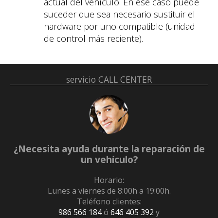
actual del vehículo. En ese caso puede
suceder que sea necesario sustituir el
hardware por uno compatible (unidad
de control más reciente).
servicio
CALL CENTER
¿Necesita ayuda durante la reparación de
un vehículo?
Horario:
Lunes a viernes de 8:00h a 19:00h.
Teléfono clientes:
986 566 184
ó
646 405 392
y