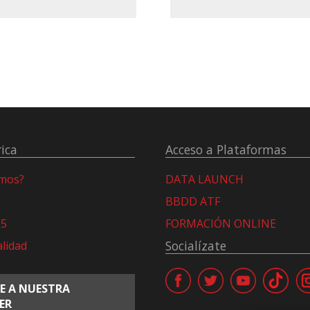
ica
Acceso a Plataformas
omos?
DATA LAUNCH
BBDD ATF
15
FORMACIÓN ONLINE
Socialízate
alidad
E A NUESTRA
ER