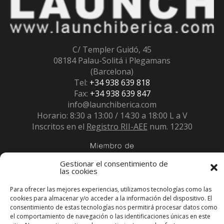
C/ Templer Guidó, 45
08184 Palau-Solitá i Plegamans
(Barcelona)
Tel:
+34 938 639 818
Fax:
+34 938 639 847
info@launchiberica.com
Horario: 8:30 a 13:00 / 14:30 a 18:00 L a V
Inscritos en el
Registro RII-AEE
num. 12230
Gestionar el consentimiento de
las cookies
Para ofrecer las mejores experiencias, utilizamos tecnologías como las
cookies para almacenar y/o acceder a la información del dispositivo. El
consentimiento de estas tecnologías nos permitirá procesar datos como
el comportamiento de navegación o las identificaciones únicas en este