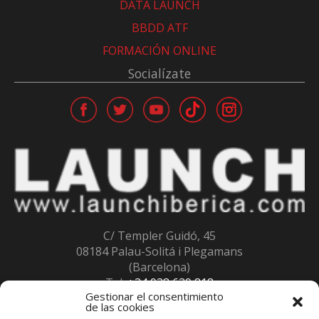
DATA LAUNCH
BBDD ATF
FORMACIÓN ONLINE
Socialízate
C/ Templer Guidó, 45
08184 Palau-Solitá i Plegamans
(Barcelona)
Tel:
+34 938 639 818
Gestionar el consentimiento
Fax:
+34 938 639 847
de las cookies
info@launchiberica.com