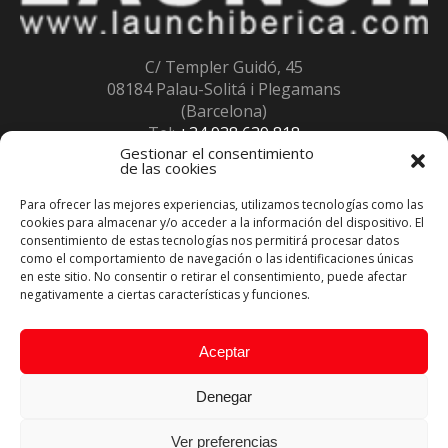
C/ Templer Guidó, 45
08184 Palau-Solitá i Plegamans
(Barcelona)
Tel:
+34 938 639 818
Gestionar el consentimiento
Fax:
+34 938 639 847
de las cookies
info@launchiberica.com
Horario: 8:30 a 13:00 / 14:30 a 18:00 L a V
Para ofrecer las mejores experiencias, utilizamos tecnologías como las
Inscritos en el
Registro RII-AEE
num. 12230
cookies para almacenar y/o acceder a la información del dispositivo. El
consentimiento de estas tecnologías nos permitirá procesar datos
como el comportamiento de navegación o las identificaciones únicas
en este sitio. No consentir o retirar el consentimiento, puede afectar
negativamente a ciertas características y funciones.
Aceptar
Denegar
Ver preferencias