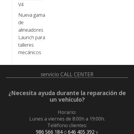
V4
Nueva gama
de
alineadores
Launch para
talleres
mecánicos
servicio
CALL CENTER
¿Necesita ayuda durante la reparación de
un vehículo?
Horario:
Lunes a viernes de 8:00h a 19:00h.
Teléfono clientes:
986 566 184
ó
646 405 392
y