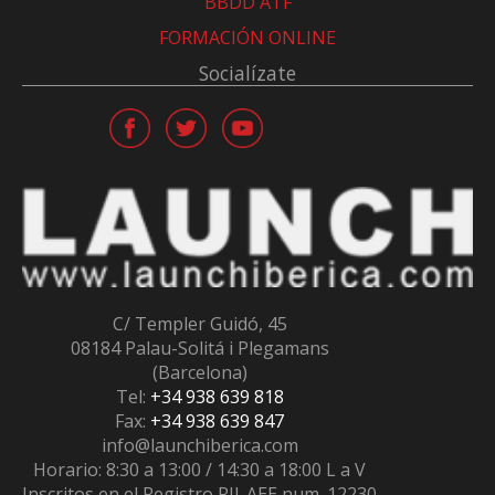
BBDD ATF
FORMACIÓN ONLINE
Socialízate
C/ Templer Guidó, 45
08184 Palau-Solitá i Plegamans
(Barcelona)
Tel:
+34 938 639 818
Fax:
+34 938 639 847
info@launchiberica.com
Horario: 8:30 a 13:00 / 14:30 a 18:00 L a V
Inscritos en el
Registro RII-AEE
num. 12230