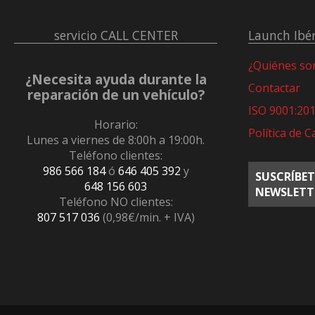
servicio
CALL CENTER
Launch Ibér
¿Quiénes s
¿Necesita ayuda durante la
Contactar
reparación de un vehículo?
ISO 9001:20
Horario:
Política de C
Lunes a viernes de 8:00h a 19:00h.
Teléfono clientes:
986 566 184
ó
646 405 392
y
SUSCRÍBET
648 156 603
NEWSLETT
Teléfono NO clientes:
807 517 036
(0,98€/min. + IVA)