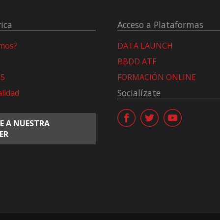
ica
Acceso a Plataformas
omos?
DATA LAUNCH
BBDD ATF
15
FORMACIÓN ONLINE
Socialízate
alidad
E A NUESTRA
ER