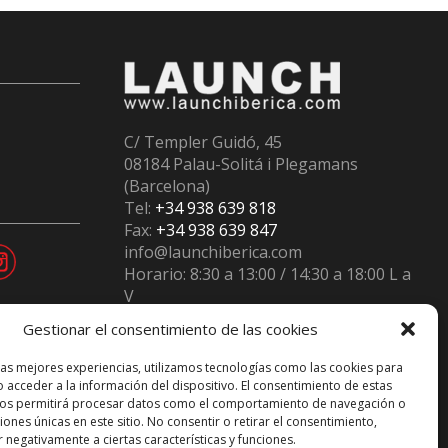
C/ Templer Guidó, 45
08184 Palau-Solitá i Plegamans
(Barcelona)
Tel:
+34 938 639 818
Fax:
+34 938 639 847
info@launchiberica.com
Horario: 8:30 a 13:00 / 14:30 a 18:00 L a
V
Inscritos en el
Registro RII-AEE
num.
Gestionar el consentimiento de las cookies
12230
las mejores experiencias, utilizamos tecnologías como las cookies para
 acceder a la información del dispositivo. El consentimiento de estas
nos permitirá procesar datos como el comportamiento de navegación o
ciones únicas en este sitio. No consentir o retirar el consentimiento,
 negativamente a ciertas características y funciones.