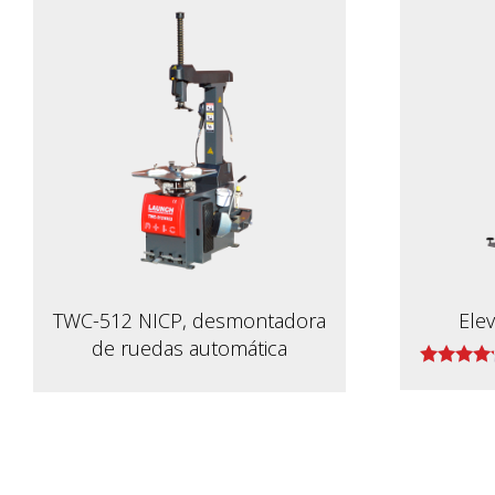
TWC-512 NICP, desmontadora
Ele
de ruedas automática
Valorado
con
4.00
de 5