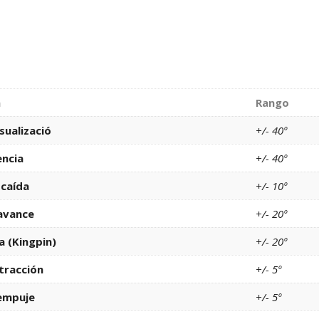
a
Rango
sualizació
+/- 40º
ncia
+/- 40º
 caída
+/- 10º
avance
+/- 20º
a (Kingpin)
+/- 20º
tracción
+/- 5º
empuje
+/- 5º