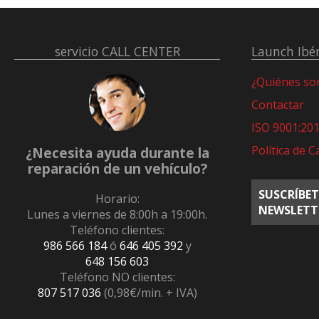
servicio
CALL CENTER
Launch Ibér
¿Quiénes s
Contactar
ISO 9001:20
Política de C
¿Necesita ayuda durante la
reparación de un vehículo?
SUSCRÍBET
Horario:
NEWSLETT
Lunes a viernes de 8:00h a 19:00h.
Teléfono clientes:
986 566 184
ó
646 405 392
y
648 156 603
Teléfono NO clientes:
807 517 036
(0,98€/min. + IVA)