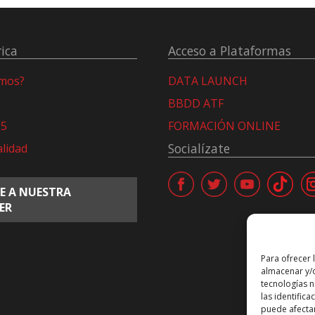
ica
Acceso a Plataformas
omos?
DATA LAUNCH
BBDD ATF
15
FORMACIÓN ONLINE
Socialízate
alidad
E A NUESTRA
ER
Para ofrecer 
almacenar y/o
tecnologías 
las identifica
puede afectar