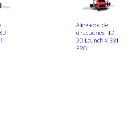
e
Alineador de
 3D
direcciones HD
81
3D Launch X-881
PRO