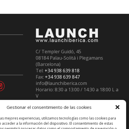
C/ Templer Guidó, 45
08184 Palau-Solitá i Plegamans
(Barcelona)
Tel:
+34 938 639 818
Fax:
+34 938 639 847
info@launchiberica.com
Horario: 8:30 a 13:00 / 14:30 a 18:00 L a
V
Inscritos en el
Registro RII-AEE
num.
Gestionar el consentimiento de las cookies
12230
las mejores experiencias, utilizamos tecnologías como las cookies para
 acceder a la información del dispositivo. El consentimiento de estas
nos permitirá procesar datos como el comportamiento de navegación o