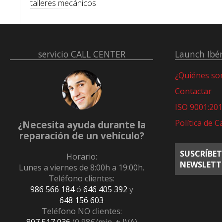
talleres mecánicos
servicio
CALL CENTER
Launch Ibér
¿Quiénes s
Contactar
ISO 9001:20
Política de C
¿Necesita ayuda durante la
reparación de un vehículo?
SUSCRÍBET
Horario:
NEWSLETT
Lunes a viernes de 8:00h a 19:00h.
Teléfono clientes:
986 566 184
ó
646 405 392
y
648 156 603
Teléfono NO clientes: