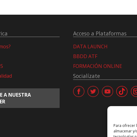
ica
Acceso a Plataformas
omos?
DATA LAUNCH
BBDD ATF
15
FORMACIÓN ONLINE
Socialízate
alidad
E A NUESTRA
ER
Para ofrecer 
almacenar y/o
tecnologías 