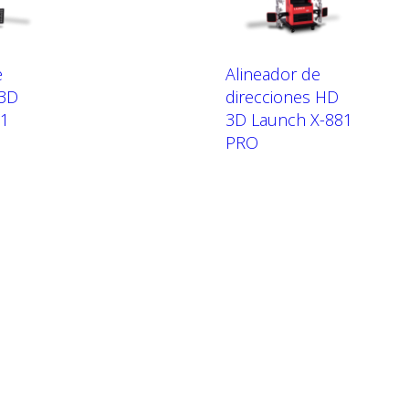
e
Alineador de
 3D
direcciones HD
81
3D Launch X-881
PRO