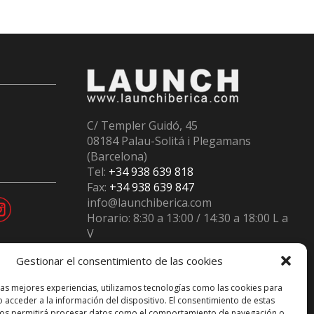
C/ Templer Guidó, 45
08184 Palau-Solitá i Plegamans
(Barcelona)
Tel:
+34 938 639 818
Fax:
+34 938 639 847
info@launchiberica.com
Horario: 8:30 a 13:00 / 14:30 a 18:00 L a
V
Inscritos en el
Registro RII-AEE
num.
Gestionar el consentimiento de las cookies
12230
las mejores experiencias, utilizamos tecnologías como las cookies para
 acceder a la información del dispositivo. El consentimiento de estas
nos permitirá procesar datos como el comportamiento de navegación o