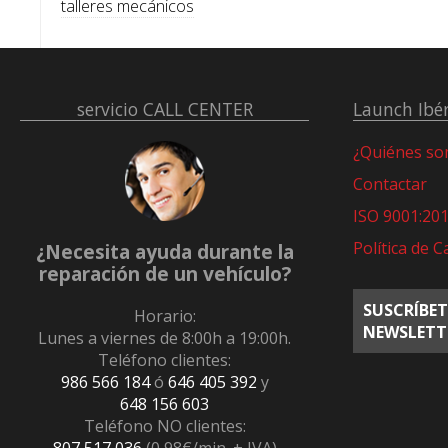
talleres mecánicos
servicio
CALL CENTER
Launch Ibér
¿Quiénes s
Contactar
ISO 9001:20
Política de C
¿Necesita ayuda durante la
reparación de un vehículo?
SUSCRÍBET
Horario:
NEWSLETT
Lunes a viernes de 8:00h a 19:00h.
Teléfono clientes:
986 566 184
ó
646 405 392
y
648 156 603
Teléfono NO clientes: