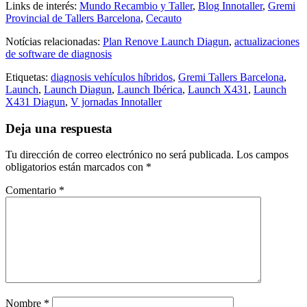
Links de interés:
Mundo Recambio y Taller
,
Blog Innotaller
,
Gremi
Provincial de Tallers Barcelona
,
Cecauto
Notícias relacionadas:
Plan Renove Launch Diagun
,
actualizaciones
de software de diagnosis
Etiquetas:
diagnosis vehículos híbridos
,
Gremi Tallers Barcelona
,
Launch
,
Launch Diagun
,
Launch Ibérica
,
Launch X431
,
Launch
X431 Diagun
,
V jornadas Innotaller
Deja una respuesta
Tu dirección de correo electrónico no será publicada.
Los campos
obligatorios están marcados con
*
Comentario
*
Nombre
*