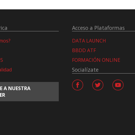
ica
Acceso a Plataformas
omos?
DATA LAUNCH
BBDD ATF
15
FORMACIÓN ONLINE
Socialízate
alidad
E A NUESTRA
ER