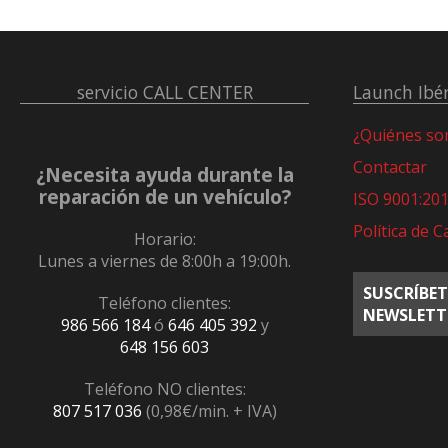
servicio
CALL CENTER
Launch Ibér
¿Quiénes s
Contactar
¿Necesita ayuda durante la
reparación de un vehículo?
ISO 9001:20
Política de C
Horario:
Lunes a viernes de 8:00h a 19:00h.
SUSCRÍBET
Teléfono clientes:
NEWSLETT
986 566 184
ó
646 405 392
y
648 156 603
Teléfono NO clientes:
807 517 036
(0,98€/min. + IVA)