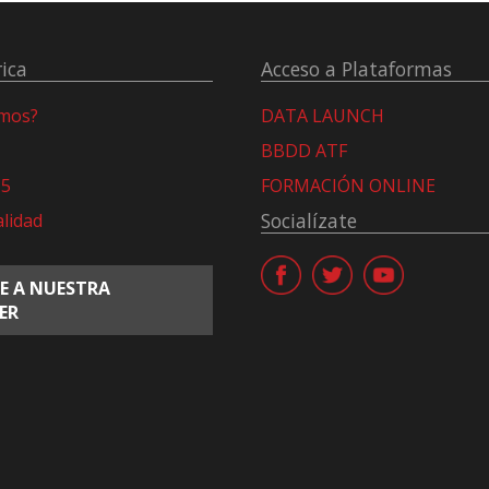
ica
Acceso a Plataformas
omos?
DATA LAUNCH
BBDD ATF
15
FORMACIÓN ONLINE
Socialízate
alidad
E A NUESTRA
ER