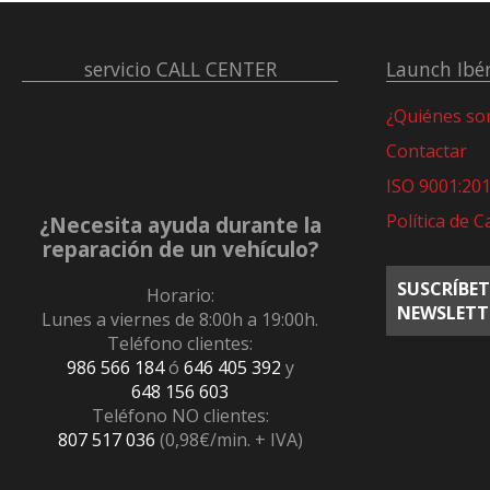
servicio
CALL CENTER
Launch Ibér
¿Quiénes s
Contactar
ISO 9001:20
Política de C
¿Necesita ayuda durante la
reparación de un vehículo?
SUSCRÍBET
Horario:
NEWSLETT
Lunes a viernes de 8:00h a 19:00h.
Teléfono clientes:
986 566 184
ó
646 405 392
y
648 156 603
Teléfono NO clientes:
807 517 036
(0,98€/min. + IVA)