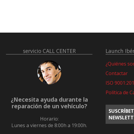
servicio
CALL CENTER
Launch Ibér
¿Quiénes s
Contactar
ISO 9001:20
Política de C
¿Necesita ayuda durante la
reparación de un vehículo?
SUSCRÍBET
NEWSLETT
Horario:
Lunes a viernes de 8:00h a 19:00h.