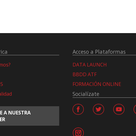
ica
Acceso a Plataformas
omos?
DATA LAUNCH
BBDD ATF
15
FORMACIÓN ONLINE
Socialízate
alidad
E A NUESTRA
ER