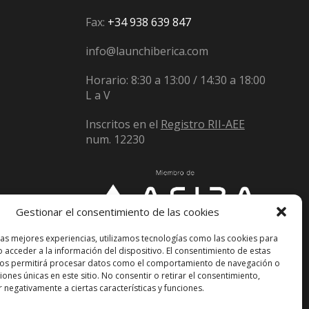
Fax:
+34 938 639 847
info@launchiberica.com
Horario: 8:30 a 13:00 / 14:30 a 18:00
L a V
Inscritos en el
Registro RII-AEE
num. 12230
Gestionar el consentimiento de las cookies
las mejores experiencias, utilizamos tecnologías como las cookies para
 acceder a la información del dispositivo. El consentimiento de estas
nos permitirá procesar datos como el comportamiento de navegación o
ciones únicas en este sitio. No consentir o retirar el consentimiento,
 negativamente a ciertas características y funciones.