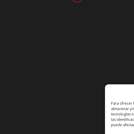
Para ofrecer 
almacenar y/o
tecnologías 
las identifica
puede afectar