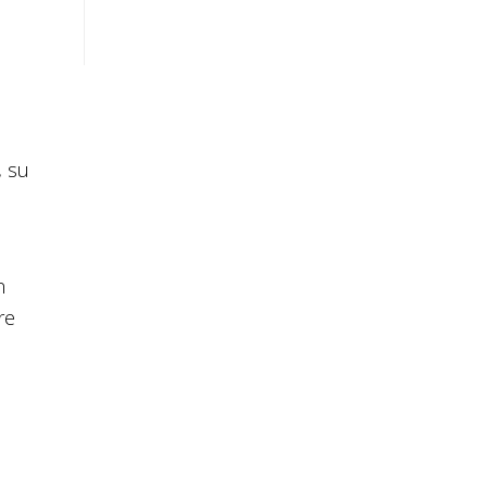
, su
n
re