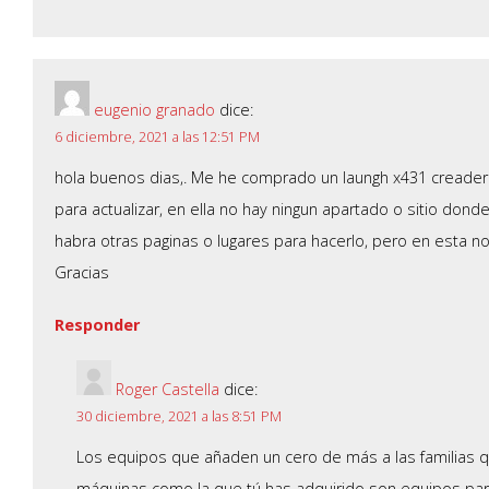
eugenio granado
dice:
6 diciembre, 2021 a las 12:51 PM
hola buenos dias,. Me he comprado un laungh x431 creader 
para actualizar, en ella no hay ningun apartado o sitio don
habra otras paginas o lugares para hacerlo, pero en esta n
Gracias
Responder
Roger Castella
dice:
30 diciembre, 2021 a las 8:51 PM
Los equipos que añaden un cero de más a las familias q
máquinas como la que tú has adquirido son equipos par