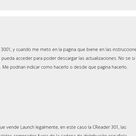
3001, y cuando me meto en la pagina que biene en las instruccion
de pueda acceder para poder descargar las actualizaciones. No se si
o. Me podrian indicar como hacerlo o desde que pagina hacerlo.
ue vende Launch legalmente, en este caso la CReader 301, las
alelos comprados fuera de la cadena de distribución española,