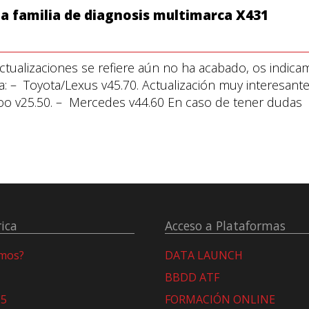
la familia de diagnosis multimarca X431
ctualizaciones se refiere aún no ha acabado, os indic
: – Toyota/Lexus v45.70. Actualización muy interesante
o v25.50. – Mercedes v44.60 En caso de tener dudas
ica
Acceso a Plataformas
omos?
DATA LAUNCH
BBDD ATF
15
FORMACIÓN ONLINE