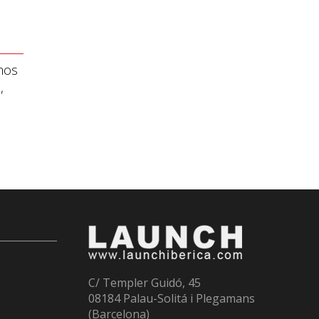
amos
,
C/ Templer Guidó, 45
08184 Palau-Solitá i Plegamans
(Barcelona)