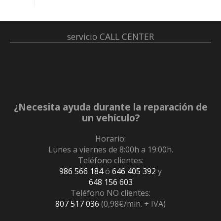
servicio
CALL CENTER
¿Necesita ayuda durante la reparación de
un vehículo?
Horario:
Lunes a viernes de 8:00h a 19:00h.
Teléfono clientes:
986 566 184
ó
646 405 392
y
648 156 603
Teléfono NO clientes:
807 517 036
(0,98€/min. + IVA)