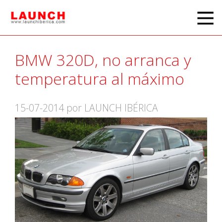
BMW 320D, no arranca y
temperatura al máximo
15-07-2014
por LAUNCH IBÉRICA