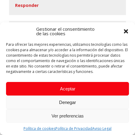
Responder
Gestionar el consentimiento
de las cookies
jose luis
dice:
19 julio, 2014 a las 5:00 AM
Para ofrecer las mejores experiencias, utilizamos tecnologías como las
cookies para almacenar y/o acceder a la información del dispositivo. El
mucha gracias por la informacion recivida
consentimiento de estas tecnologías nos permitirá procesar datos
como el comportamiento de navegación o las identificaciones únicas
Responder
en este sitio. No consentir o retirar el consentimiento, puede afectar
negativamente a ciertas características y funciones.
Aceptar
julio lucin
dice:
Denegar
18 julio, 2014 a las 5:14 AM
Extremadamente valioso su aporte técnico
Ver preferencias
bendiciones.
Política de cookies
Política de Privacidad
Aviso Legal
Responder