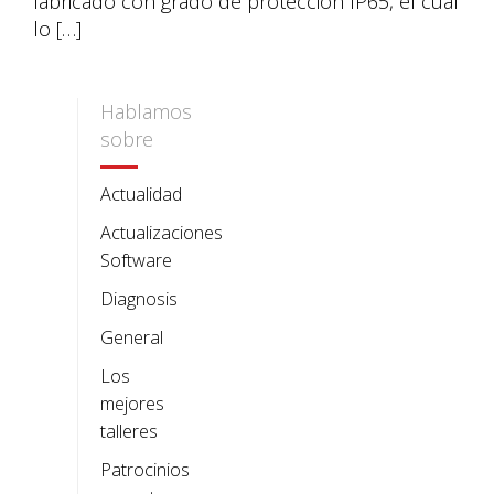
fabricado con grado de protección IP65, el cual
lo […]
Hablamos
sobre
Actualidad
Actualizaciones
Software
Diagnosis
General
Los
mejores
talleres
Patrocinios