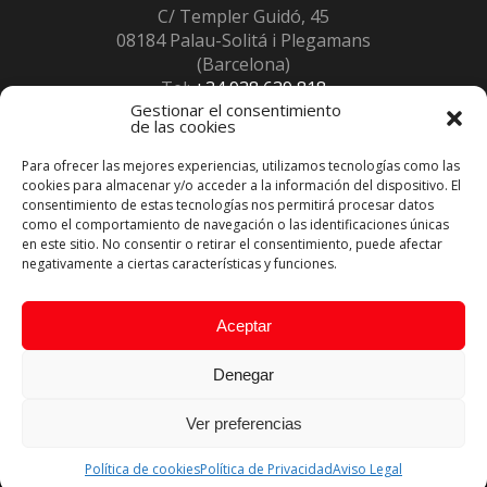
C/ Templer Guidó, 45
08184 Palau-Solitá i Plegamans
(Barcelona)
Tel:
+34 938 639 818
Gestionar el consentimiento
Fax:
+34 938 639 847
de las cookies
info@launchiberica.com
Horario: 8:30 a 13:00 / 14:30 a 18:00 L a V
Para ofrecer las mejores experiencias, utilizamos tecnologías como las
Inscritos en el
Registro RII-AEE
num. 12230
cookies para almacenar y/o acceder a la información del dispositivo. El
consentimiento de estas tecnologías nos permitirá procesar datos
como el comportamiento de navegación o las identificaciones únicas
en este sitio. No consentir o retirar el consentimiento, puede afectar
negativamente a ciertas características y funciones.
Aceptar
Denegar
Ver preferencias
© 2025 Todos los derechos reservados. ·
Aviso legal
·
Política
Privacidad
·
Condiciones venta online
Política de cookies
Política de Privacidad
Aviso Legal